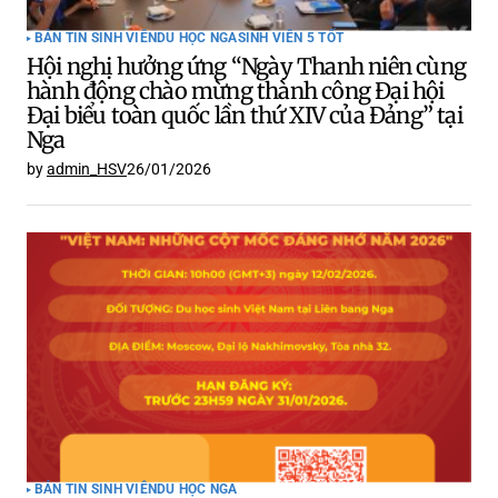
BẢN TIN SINH VIÊN
DU HỌC NGA
SINH VIÊN 5 TỐT
Hội nghị hưởng ứng “Ngày Thanh niên cùng
hành động chào mừng thành công Đại hội
Đại biểu toàn quốc lần thứ XIV của Đảng” tại
Nga
by
admin_HSV
26/01/2026
BẢN TIN SINH VIÊN
DU HỌC NGA