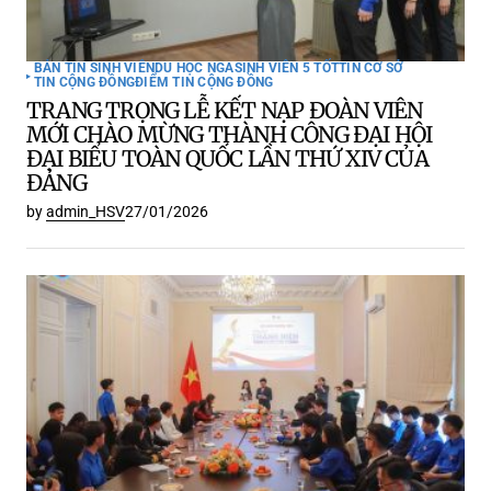
BẢN TIN SINH VIÊN
DU HỌC NGA
SINH VIÊN 5 TỐT
TIN CƠ SỞ
TIN CỘNG ĐỒNG
ĐIỂM TIN CỘNG ĐỒNG
TRANG TRỌNG LỄ KẾT NẠP ĐOÀN VIÊN
MỚI CHÀO MỪNG THÀNH CÔNG ĐẠI HỘI
ĐẠI BIỂU TOÀN QUỐC LẦN THỨ XIV CỦA
ĐẢNG
by
admin_HSV
27/01/2026