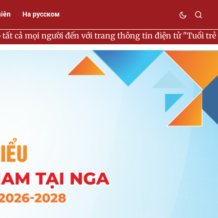
niên
На русском
đến với trang thông tin điện tử "Tuổi trẻ tại Nga" !