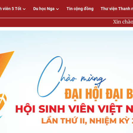
h viên 5 Tốt
Du học Nga
Tin cộng đồng
Thư viện Thanh 
Xin chào tất cả mọi người 