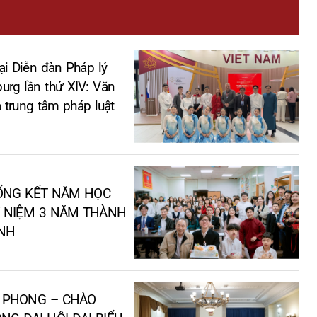
ại Diễn đàn Pháp lý
burg lần thứ XIV: Văn
 trung tâm pháp luật
TỔNG KẾT NĂM HỌC
Ỷ NIỆM 3 NĂM THÀNH
ÌNH
 PHONG – CHÀO