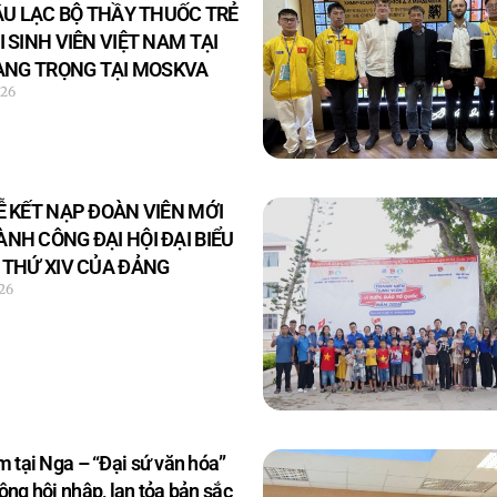
ÂU LẠC BỘ THẦY THUỐC TRẺ
 SINH VIÊN VIỆT NAM TẠI
RANG TRỌNG TẠI MOSKVA
26
 KẾT NẠP ĐOÀN VIÊN MỚI
H CÔNG ĐẠI HỘI ĐẠI BIỂU
 THỨ XIV CỦA ĐẢNG
26
m tại Nga – “Đại sứ văn hóa”
ộng hội nhập, lan tỏa bản sắc