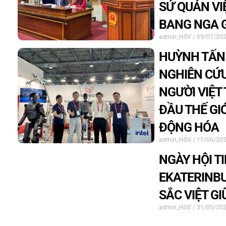
SỨ QUÁN VI
BANG NGA 
admin_HSV
09/07/20
HUỲNH TẤN
NGHIÊN CỨU
NGƯỜI VIỆT
ĐẦU THẾ GIỚ
ĐỘNG HÓA
admin_HSV
11/06/20
NGÀY HỘI TI
EKATERINBU
SẮC VIỆT G
admin_HSV
31/05/20