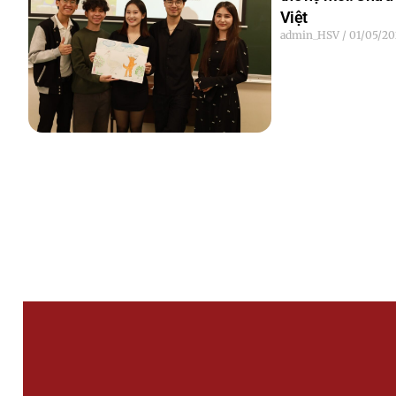
Việt
admin_HSV
01/05/20