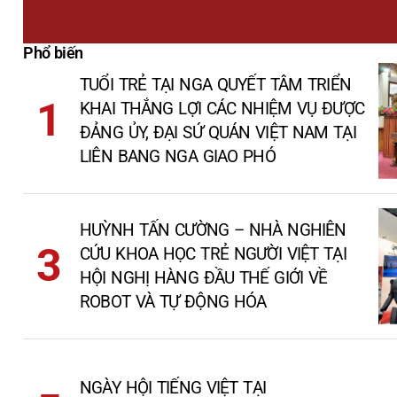
Phổ biến
TUỔI TRẺ TẠI NGA QUYẾT TÂM TRIỂN
KHAI THẮNG LỢI CÁC NHIỆM VỤ ĐƯỢC
ĐẢNG ỦY, ĐẠI SỨ QUÁN VIỆT NAM TẠI
LIÊN BANG NGA GIAO PHÓ
HUỲNH TẤN CƯỜNG – NHÀ NGHIÊN
CỨU KHOA HỌC TRẺ NGƯỜI VIỆT TẠI
HỘI NGHỊ HÀNG ĐẦU THẾ GIỚI VỀ
ROBOT VÀ TỰ ĐỘNG HÓA
NGÀY HỘI TIẾNG VIỆT TẠI