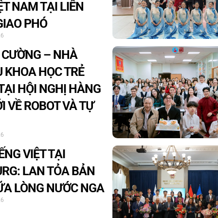
ỆT NAM TẠI LIÊN
GIAO PHÓ
26
 CƯỜNG – NHÀ
 KHOA HỌC TRẺ
 TẠI HỘI NGHỊ HÀNG
I VỀ ROBOT VÀ TỰ
26
ẾNG VIỆT TẠI
RG: LAN TỎA BẢN
IỮA LÒNG NƯỚC NGA
26