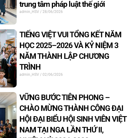
trung tâm pháp luật thế giới
admin_HSV
28/06/2026
TIẾNG VIỆT VUI TỔNG KẾT NĂM
HỌC 2025–2026 VÀ KỶ NIỆM 3
NĂM THÀNH LẬP CHƯƠNG
TRÌNH
admin_HSV
02/06/2026
VỮNG BƯỚC TIÊN PHONG –
CHÀO MỪNG THÀNH CÔNG ĐẠI
HỘI ĐẠI BIỂU HỘI SINH VIÊN VIỆT
NAM TẠI NGA LẦN THỨ II,