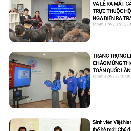
VÀ LỄ RA MẮT C
TRỰC THUỘC HỘI
NGA DIỄN RA T
admin_HSV
02/03/20
TRANG TRỌNG LỄ
CHÀO MỪNG THÀN
TOÀN QUỐC LẦN
admin_HSV
27/01/20
Sinh viên Việt Na
thế hệ mới: Chủ đ