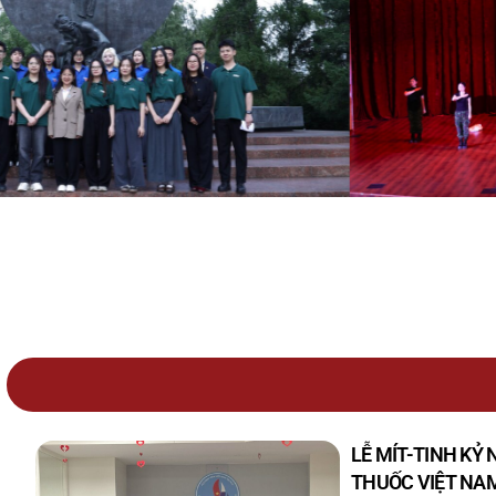
LỄ MÍT-TINH KỶ
THUỐC VIỆT NAM 