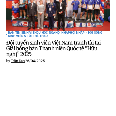
BẢN TIN SINH VIÊN
DU HỌC NGA
HỘI NHẬP
HỘI NHẬP - ĐỜI SỐNG
SINH VIÊN 5 TỐT
THỂ THAO
Đội tuyển sinh viên Việt Nam tranh tài tại
Giải bóng bàn Thanh niên Quốc tế “Hữu
nghị” 2025
by
Trần Duy
26/04/2025