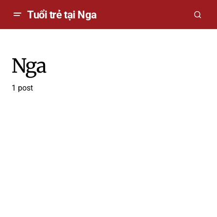
Tuổi trẻ tại Nga
Nga
1 post