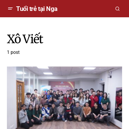
Tuổi trẻ tại Nga
Xô Viết
1 post