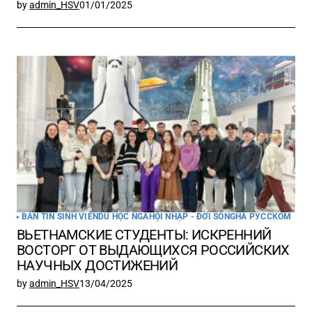
by
admin_HSV
01/01/2025
BẢN TIN SINH VIÊN
DU HỌC NGA
HỘI NHẬP - ĐỜI SỐNG
НА РУССКОМ
ВЬЕТНАМСКИЕ СТУДЕНТЫ: ИСКРЕННИЙ
ВОСТОРГ ОТ ВЫДАЮЩИХСЯ РОССИЙСКИХ
НАУЧНЫХ ДОСТИЖЕНИЙ
by
admin_HSV
13/04/2025