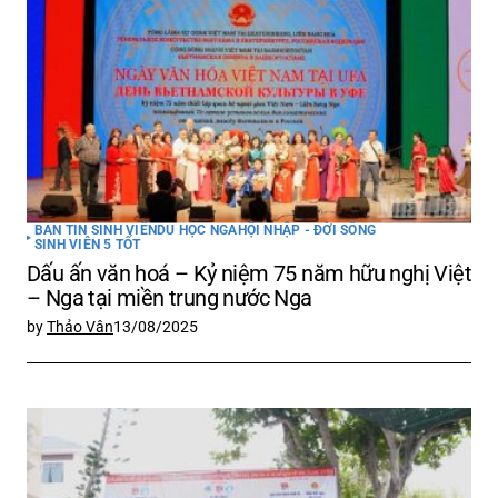
BẢN TIN SINH VIÊN
DU HỌC NGA
HỘI NHẬP - ĐỜI SỐNG
SINH VIÊN 5 TỐT
Dấu ấn văn hoá – Kỷ niệm 75 năm hữu nghị Việt
– Nga tại miền trung nước Nga
by
Thảo Vân
13/08/2025