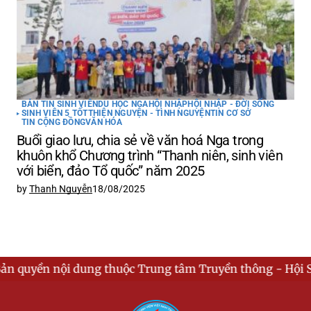
BẢN TIN SINH VIÊN
DU HỌC NGA
HỘI NHẬP
HỘI NHẬP - ĐỜI SỐNG
SINH VIÊN 5 TỐT
THIỆN NGUYỆN - TÌNH NGUYỆN
TIN CƠ SỞ
TIN CỘNG ĐỒNG
VĂN HÓA
Buổi giao lưu, chia sẻ về văn hoá Nga trong
khuôn khổ Chương trình “Thanh niên, sinh viên
với biển, đảo Tổ quốc” năm 2025
by
Thanh Nguyễn
18/08/2025
ung thuộc Trung tâm Truyền thông - Hội Sinh viên Việt 