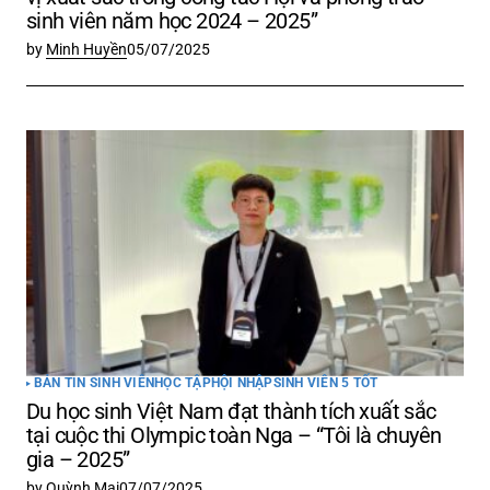
sinh viên năm học 2024 – 2025”
by
Minh Huyền
05/07/2025
BẢN TIN SINH VIÊN
HỌC TẬP
HỘI NHẬP
SINH VIÊN 5 TỐT
Du học sinh Việt Nam đạt thành tích xuất sắc
tại cuộc thi Olympic toàn Nga – “Tôi là chuyên
gia – 2025”
by
Quỳnh Mai
07/07/2025