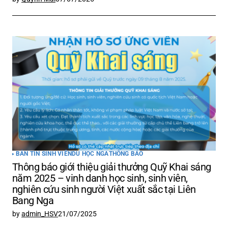
BẢN TIN SINH VIÊN
DU HỌC NGA
THÔNG BÁO
Thông báo giới thiệu giải thưởng Quỹ Khai sáng
năm 2025 – vinh danh học sinh, sinh viên,
nghiên cứu sinh người Việt xuất sắc tại Liên
Bang Nga
by
admin_HSV
21/07/2025