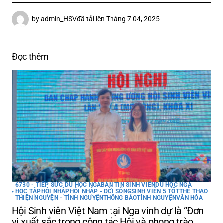
by
admin_HSV
đã tải lên
Tháng 7 04, 2025
Đọc thêm
6730 - TIẾP SỨC DU HỌC NGA
BẢN TIN SINH VIÊN
DU HỌC NGA
HỌC TẬP
HỘI NHẬP
HỘI NHẬP - ĐỜI SỐNG
SINH VIÊN 5 TỐT
THỂ THAO
THIỆN NGUYỆN - TÌNH NGUYỆN
THÔNG BÁO
TÌNH NGUYỆN
VĂN HÓA
Hội Sinh viên Việt Nam tại Nga vinh dự là “Đơn
vị xuất sắc trong công tác Hội và phong trào