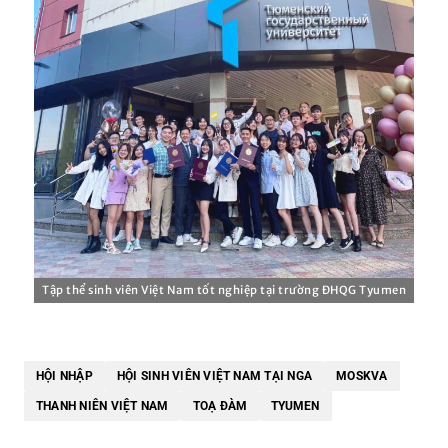
Tập thể sinh viên Việt Nam tốt nghiệp tại trường ĐHQG Tyumen
HỘI NHẬP
HỘI SINH VIÊN VIỆT NAM TẠI NGA
MOSKVA
THANH NIÊN VIỆT NAM
TOẠ ĐÀM
TYUMEN