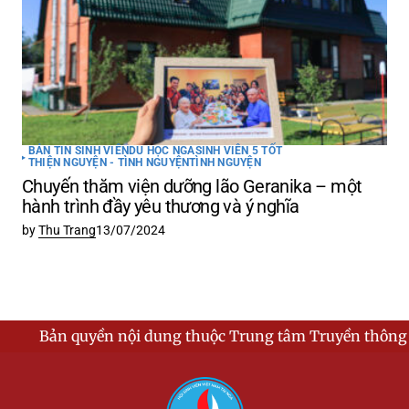
BẢN TIN SINH VIÊN
DU HỌC NGA
SINH VIÊN 5 TỐT
THIỆN NGUYỆN - TÌNH NGUYỆN
TÌNH NGUYỆN
Chuyến thăm viện dưỡng lão Geranika – một
hành trình đầy yêu thương và ý nghĩa
by
Thu Trang
13/07/2024
ền nội dung thuộc Trung tâm Truyền thông - Hội Sinh vi