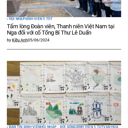
HỘI NHẬP
SINH VIÊN 5 TỐT
Tấm lòng Đoàn viên, Thanh niên Việt Nam tại
Nga đối với cố Tổng Bí Thư Lê Duẩn
by
Kiều Anh
05/06/2024
BẢN TIN SINH VIÊN
HỘI NHẬP - ĐỜI SỐNG
SINH VIÊN 5 TỐT
VĂN HÓA