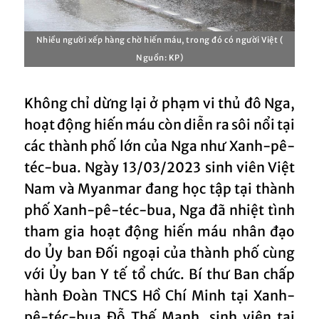
Nhiều người xếp hàng chờ hiến máu, trong đó có người Việt (
Nguồn: KP)
Không chỉ dừng lại ở phạm vi thủ đô Nga,
hoạt động hiến máu còn diễn ra sôi nổi tại
các thành phố lớn của Nga như Xanh-pê-
téc-bua. Ngày 13/03/2023 sinh viên Việt
Nam và Myanmar đang học tập tại thành
phố Xanh-pê-téc-bua, Nga đã nhiệt tình
tham gia hoạt động hiến máu nhân đạo
do Ủy ban Đối ngoại của thành phố cùng
với Ủy ban Y tế tổ chức. Bí thư Ban chấp
hành Đoàn TNCS Hồ Chí Minh tại Xanh-
pê-téc-bua Đỗ Thế Mạnh, sinh viên tại