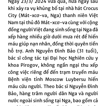
Ngày 23/3/ 2024 vừa qua, nửa ngày sau
khi xảy ra vụ khủng bố tại nhà hát Crocus
City (Mát-xcơ-va, Nga) thanh niên Việt
Nam tại thủ đô Mát-xcơ-va cùng với cộng
đồng người Việt đang sinh sống tại Nga đã
xếp hàng nhiều giờ dưới mưa rét để hiến
máu giúp nạn nhân, đồng thời quyên tiền
hỗ trợ. Anh Nguyễn Đình Bảo (31 tuổi),
bác sĩ công tác tại Đại học Nghiên cứu y
khoa Pirogov, không ngần ngại thu xếp
công việc riêng để đến trạm truyền máu
Bệnh viện tỉnh Moscow Luybersu hiến
máu cứu người. Theo bác sĩ Nguyễn Đình
Bảo, hàng trăm người dân Nga và người
nước ngoài sinh sống tại Nga, bao gồm cả