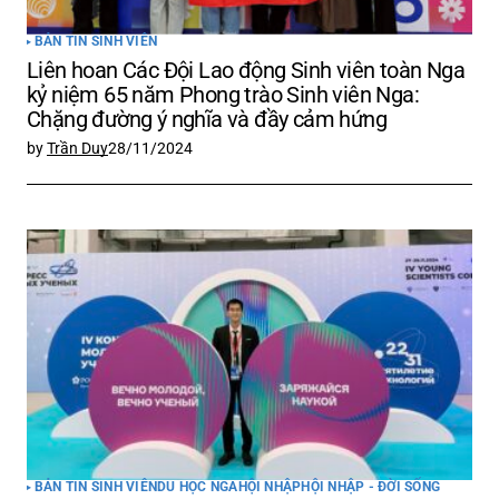
BẢN TIN SINH VIÊN
Liên hoan Các Đội Lao động Sinh viên toàn Nga
kỷ niệm 65 năm Phong trào Sinh viên Nga:
Chặng đường ý nghĩa và đầy cảm hứng
by
Trần Duy
28/11/2024
BẢN TIN SINH VIÊN
DU HỌC NGA
HỘI NHẬP
HỘI NHẬP - ĐỜI SỐNG