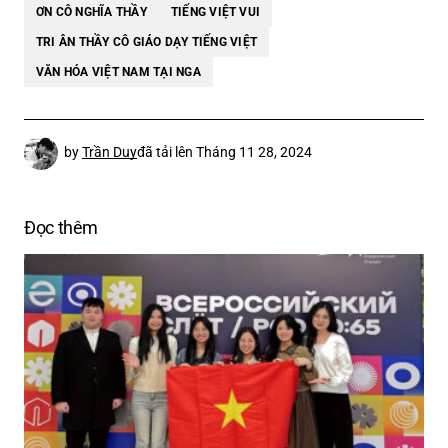
ƠN CÔ NGHĨA THẦY
TIẾNG VIỆT VUI
TRI ÂN THẦY CÔ GIÁO DẠY TIẾNG VIỆT
VĂN HÓA VIỆT NAM TẠI NGA
by
Trần Duy
đã tải lên
Tháng 11 28, 2024
Đọc thêm