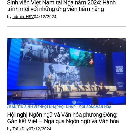
Sinh viên Việt Nam tại Nga năm 2024: Hành
trình mới với những ứng viên tiềm năng
by
admin_HSV
04/12/2024
BẢN TIN SINH VIÊN
HỘI NHẬP
HỘI NHẬP - ĐỜI SỐNG
VĂN HÓA
Hội nghị Ngôn ngữ và Văn hóa phương Đông:
Gắn kết Việt – Nga qua Ngôn ngữ và Văn hóa
by
Trần Duy
07/12/2024