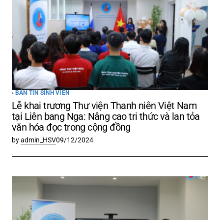
Comment
*
Your Name
*
BẢN TIN SINH VIÊN
Lễ khai trương Thư viện Thanh niên Việt Nam
Your E-mail
*
tại Liên bang Nga: Nâng cao tri thức và lan tỏa
văn hóa đọc trong cộng đồng
by
admin_HSV
09/12/2024
Lưu tên của tôi, email, và trang web trong
trình duyệt này cho lần bình luận kế tiếp của
tôi.
Submit Comment