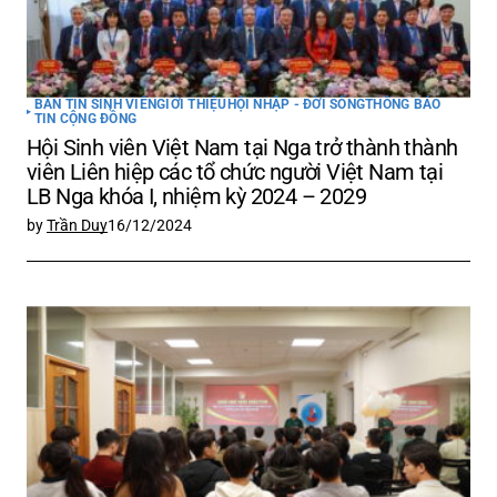
BẢN TIN SINH VIÊN
GIỚI THIỆU
HỘI NHẬP - ĐỜI SỐNG
THÔNG BÁO
TIN CỘNG ĐỒNG
Hội Sinh viên Việt Nam tại Nga trở thành thành
viên Liên hiệp các tổ chức người Việt Nam tại
LB Nga khóa I, nhiệm kỳ 2024 – 2029
by
Trần Duy
16/12/2024