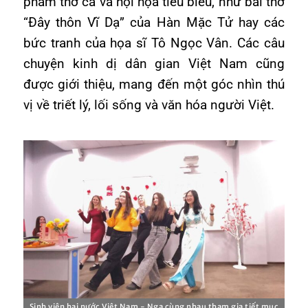
phẩm thơ ca và hội họa tiêu biểu, như bài thơ
“Đây thôn Vĩ Dạ” của Hàn Mặc Tử hay các
bức tranh của họa sĩ Tô Ngọc Vân. Các câu
chuyện kinh dị dân gian Việt Nam cũng
được giới thiệu, mang đến một góc nhìn thú
vị về triết lý, lối sống và văn hóa người Việt.
Sinh viên hai nước Việt Nam - Nga cùng nhau tham gia tiết mục