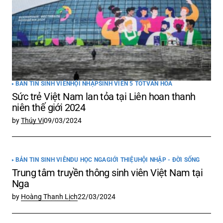
BẢN TIN SINH VIÊN
HỘI NHẬP
SINH VIÊN 5 TỐT
VĂN HÓA
Sức trẻ Việt Nam lan tỏa tại Liên hoan thanh
niên thế giới 2024
by
Thúy Vi
09/03/2024
BẢN TIN SINH VIÊN
DU HỌC NGA
GIỚI THIỆU
HỘI NHẬP - ĐỜI SỐNG
Trung tâm truyền thông sinh viên Việt Nam tại
Nga
by
Hoàng Thanh Lịch
22/03/2024