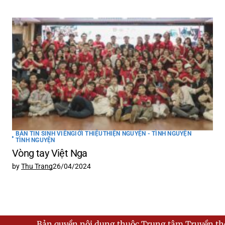
BẢN TIN SINH VIÊN
GIỚI THIỆU
THIỆN NGUYỆN - TÌNH NGUYỆN
TÌNH NGUYỆN
Vòng tay Việt Nga
by
Thu Trang
26/04/2024
Bản quyền nội dung thuộc Trung tâm Truyền thông - Hội S