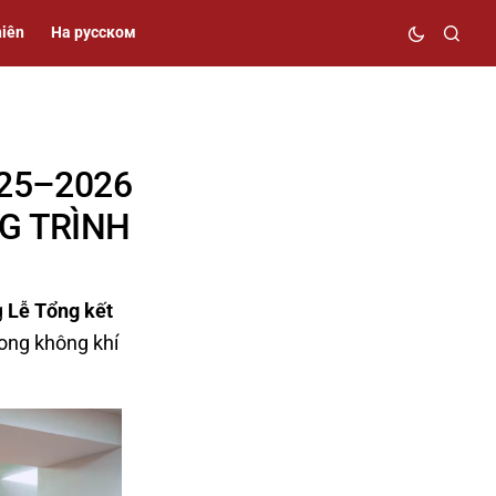
niên
На русском
025–2026
G TRÌNH
g
Lễ Tổng kết
ong không khí