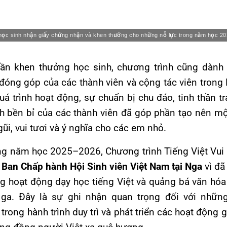
ọc sinh nhận giấy chứng nhận và khen thưởng cho những nỗ lực trong năm học 2
ần khen thưởng học sinh, chương trình cũng dành t
óng góp của các thành viên và cộng tác viên trong
uá trình hoạt động, sự chuẩn bị chu đáo, tinh thần t
 bền bỉ của các thành viên đã góp phần tạo nên m
ũi, vui tươi và ý nghĩa cho các em nhỏ.
ong năm học 2025–2026, Chương trình Tiếng Việt Vui
 Ban Chấp hành Hội Sinh viên Việt Nam tại Nga
vì đã
ng hoạt động dạy học tiếng Việt và quảng bá văn hóa
ga. Đây là sự ghi nhận quan trọng đối với nhữn
trong hành trình duy trì và phát triển các hoạt động 