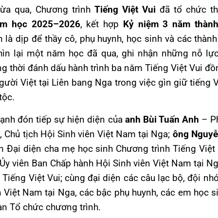
ừa qua, Chương trình
Tiếng Việt Vui
đã tổ chức t
ăm học 2025–2026
, kết hợp
Kỷ niệm 3 năm thành
n là dịp để thầy cô, phụ huynh, học sinh và các thàn
nhìn lại một năm học đã qua, ghi nhận những nỗ lự
ng thời đánh dấu hành trình ba năm Tiếng Việt Vui đ
ời Việt tại Liên bang Nga trong việc gìn giữ tiếng V
tộc.
hạnh đón tiếp sự hiện diện của
anh Bùi Tuấn Anh
– Ph
 Chủ tịch Hội Sinh viên Việt Nam tại Nga;
ông Nguyễ
 Đại diện cha mẹ học sinh Chương trình Tiếng Việt
Ủy viên Ban Chấp hành Hội Sinh viên Việt Nam tại N
 Tiếng Việt Vui; cùng đại diện các câu lạc bộ, đội nh
n Việt Nam tại Nga, các bậc phụ huynh, các em học si
an Tổ chức chương trình.