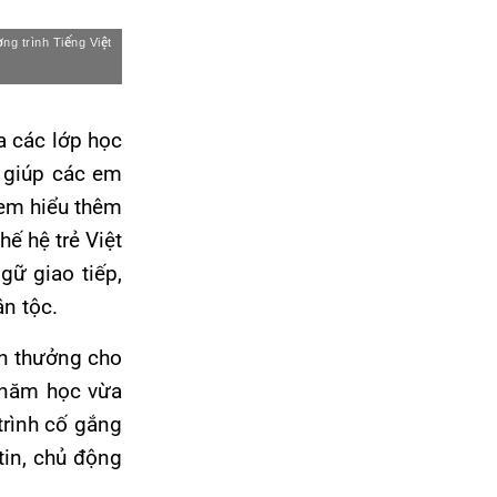
ng trình Tiếng Việt
a các lớp học
ỉ giúp các em
 em hiểu thêm
hế hệ trẻ Việt
gữ giao tiếp,
ân tộc.
en thưởng cho
g năm học vừa
trình cố gắng
tin, chủ động