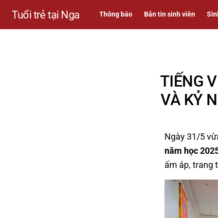
Tuổi trẻ tại Nga
Thông báo
Bản tin sinh viên
Sin
TIẾNG V
VÀ KỶ 
Ngày 31/5 vừ
năm học 202
ấm áp, trang 