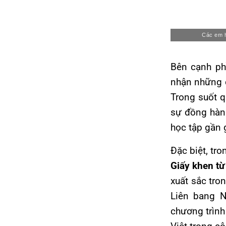
Các em h
Bên cạnh ph
nhận những đ
Trong suốt q
sự đồng hành
học tập gần g
Đặc biệt, tr
Giấy khen từ
xuất sắc tro
Liên bang N
chương trình 