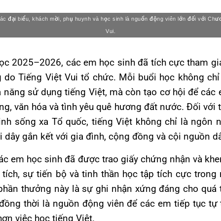
ác đại biểu, khách mời, phụ huynh và học sinh là nguồn động viên lớn đối với Chươ
Vui.
c 2025–2026, các em học sinh đã tích cực tham gi
 do Tiếng Việt Vui tổ chức. Mỗi buổi học không ch
ả năng sử dụng tiếng Việt, mà còn tạo cơ hội để các
ng, văn hóa và tình yêu quê hương đất nước. Đối với t
h sống xa Tổ quốc, tiếng Việt không chỉ là ngôn n
i dây gắn kết với gia đình, cộng đồng và cội nguồn d
 các em học sinh đã được trao giấy chứng nhận và kh
tích, sự tiến bộ và tinh thần học tập tích cực tron
hần thưởng này là sự ghi nhận xứng đáng cho quá 
đồng thời là nguồn động viên để các em tiếp tục tự 
hơn việc học tiếng Việt.