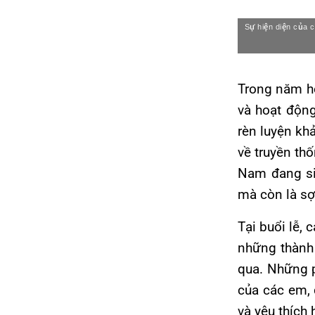
Sự hiện diện của c
Trong năm họ
và hoạt động
rèn luyện kh
về truyền thố
Nam đang sin
mà còn là sợ
Tại buổi lễ,
những thành 
qua. Những p
của các em, 
và yêu thích 