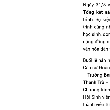
Ngày 31/5 v
Tổng kết n
trình
. Sự kiệ
trình cùng 
học sinh, đồ
cộng đồng ngư
văn hóa dân 
Buổi lễ hân 
Cán sự Đoàn,
– Trưởng Ban
Thanh Trà
– 
Chương trình
Hội Sinh viê
thành viên B