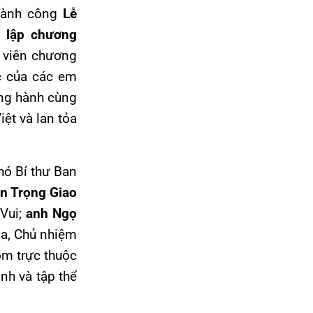
hành công
Lễ
 lập chương
h viên chương
c của các em
ồng hành cùng
iệt và lan tỏa
ó Bí thư Ban
n Trọng Giao
 Vui;
anh Ngọ
ga, Chủ nhiệm
óm trực thuộc
nh và tập thể