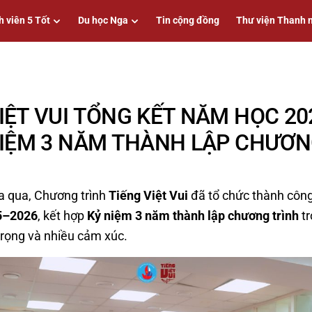
h viên 5 Tốt
Du học Nga
Tin cộng đồng
Thư viện Thanh 
IỆT VUI TỔNG KẾT NĂM HỌC 2
NIỆM 3 NĂM THÀNH LẬP CHƯƠN
a qua, Chương trình
Tiếng Việt Vui
đã tổ chức thành côn
5–2026
, kết hợp
Kỷ niệm 3 năm thành lập chương trình
tr
trọng và nhiều cảm xúc.