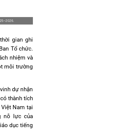
025–2026.
hời gian ghi
 Ban Tổ chức.
rách nhiệm và
ột môi trường
 vinh dự nhận
 có thành tích
 Việt Nam tại
g nỗ lực của
giáo dục tiếng