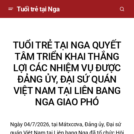
Tuổi trẻ tại Nga
TUỔI TRẺ TẠI NGA QUYẾT
TÂM TRIỂN KHAI THẮNG
LỢI CÁC NHIỆM VỤ ĐƯỢC
ĐẢNG ỦY, ĐẠI SỨ QUÁN
VIỆT NAM TẠI LIÊN BANG
NGA GIAO PHÓ
Ngày 04/7/2026, tại Mátxcơva, Đảng ủy, Đại sứ
quán Việt Nam tại Liên bang Nga đã tổ chức Hội