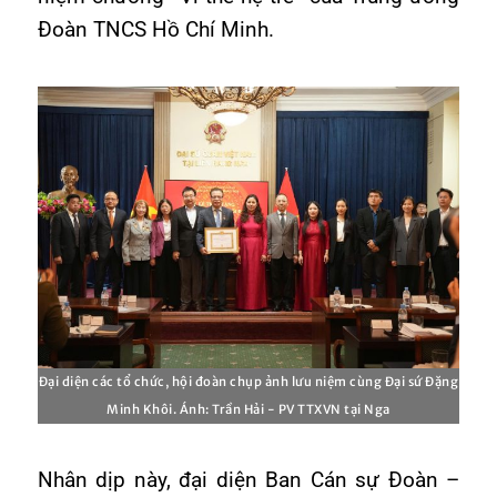
Đoàn TNCS Hồ Chí Minh.
Đại diện các tổ chức, hội đoàn chụp ảnh lưu niệm cùng Đại sứ Đặng
Minh Khôi. Ánh: Trần Hải - PV TTXVN tại Nga
Nhân dịp này, đại diện Ban Cán sự Đoàn –