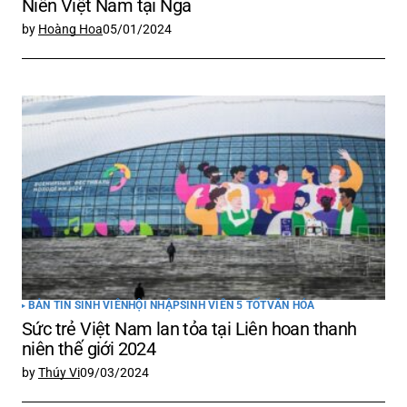
Niên Việt Nam tại Nga
by
Hoàng Hoa
05/01/2024
BẢN TIN SINH VIÊN
HỘI NHẬP
SINH VIÊN 5 TỐT
VĂN HÓA
Sức trẻ Việt Nam lan tỏa tại Liên hoan thanh
niên thế giới 2024
by
Thúy Vi
09/03/2024