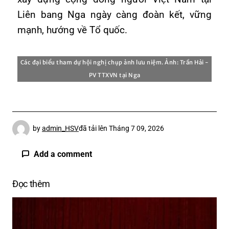
Liên bang Nga ngày càng đoàn kết, vững
mạnh, hướng về Tổ quốc.
Các đại biểu tham dự hội nghị chụp ảnh lưu niệm. Ảnh: Trần Hải -
PV TTXVN tại Nga
by
admin_HSV
đã tải lên
Tháng 7 09, 2026
Add a comment
Đọc thêm
Email của bạn sẽ không được hiển thị công
khai.
Các trường bắt buộc được đánh dấu
*