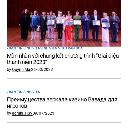
Comment
*
Your Name
*
BẢN TIN SINH VIÊN
SINH VIÊN 5 TỐT
VĂN HÓA
Mãn nhãn với chung kết chương trình “Giai điệu
Your E-mail
*
thanh niên 2023”
by
Quỳnh Mai
26/03/2023
Lưu tên của tôi, email, và trang web trong
trình duyệt này cho lần bình luận kế tiếp của
tôi.
BẢN TIN SINH VIÊN
Преимущества зеркала казино Вавада для
Submit Comment
игроков
by
admin_HSV
09/07/2023