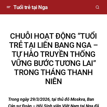
Tuổi trẻ tại Nga
CHUỖI HOẠT ĐỘNG “TUỔI
TRẺ TẠI LIÊN BANG NGA –
TỰ HÀO TRUYỀN THỐNG
VỮNG BƯỚC TƯƠNG LAI”
TRONG THÁNG THANH
NIÊN
Trong ngày 29/3/2026, tại thủ đô Moskva, Ban
Cán sự Đoàn – Hội Sinh viên Việt Nam tại Nga đã