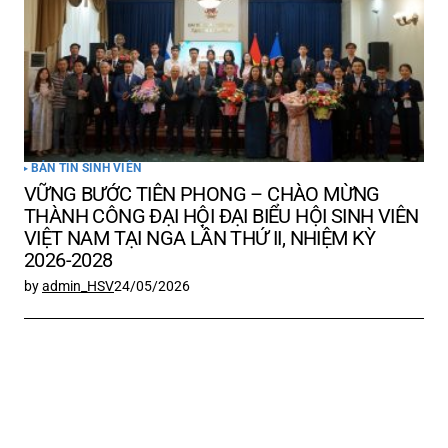
BẢN TIN SINH VIÊN
VỮNG BƯỚC TIÊN PHONG – CHÀO MỪNG
THÀNH CÔNG ĐẠI HỘI ĐẠI BIỂU HỘI SINH VIÊN
VIỆT NAM TẠI NGA LẦN THỨ II, NHIỆM KỲ
2026-2028
by
admin_HSV
24/05/2026