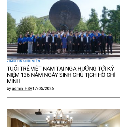
BẢN TIN SINH VIÊN
TUỔI TRẺ VIỆT NAM TẠI NGA HƯỚNG TỚI KỶ
NIỆM 136 NĂM NGÀY SINH CHỦ TỊCH HỒ CHÍ
MINH
by
admin_HSV
17/05/2026