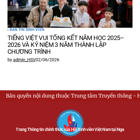
BẢN TIN SINH VIÊN
TIẾNG VIỆT VUI TỔNG KẾT NĂM HỌC 2025–
2026 VÀ KỶ NIỆM 3 NĂM THÀNH LẬP
CHƯƠNG TRÌNH
by
admin_HSV
02/06/2026
ội dung thuộc Trung tâm Truyền thông - Hội Sinh viên Vi
Trang Thông tin chính thức của Hội Sinh viên Việt Nam tại Nga