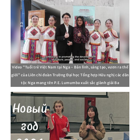
Video “Tuổi trẻ Việt Nam tại Nga - Bản lĩnh, sáng tạo, vươn ra thế
giới” của Liên chi đoàn Trường Đại học Tổng hợp Hữu nghị các dân
tộc Nga mang tên P.E. Lumumba xuất sắc giành giải Ba