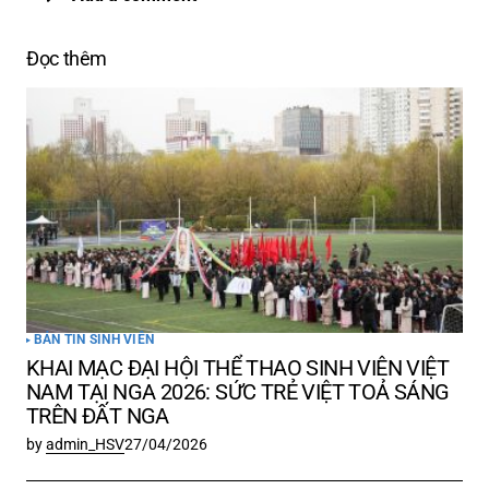
Đọc thêm
Email của bạn sẽ không được hiển thị công
khai.
Các trường bắt buộc được đánh dấu
*
Comment
*
Your Name
*
BẢN TIN SINH VIÊN
KHAI MẠC ĐẠI HỘI THỂ THAO SINH VIÊN VIỆT
Your E-mail
*
NAM TẠI NGA 2026: SỨC TRẺ VIỆT TOẢ SÁNG
TRÊN ĐẤT NGA
by
admin_HSV
27/04/2026
Lưu tên của tôi, email, và trang web trong
trình duyệt này cho lần bình luận kế tiếp của
tôi.