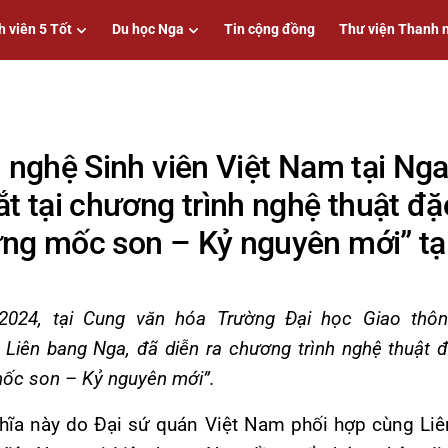
h viên 5 Tốt
Du học Nga
Tin cộng đồng
Thư viện Thanh 
 nghệ Sinh viên Việt Nam tại Ng
ắt tại chương trình nghệ thuật đặ
ng mốc son – Kỷ nguyên mới” tạ
/2024,
tại Cung văn hóa Trường Đại học Giao thô
iên bang Nga, đã diễn ra chương trình nghệ thuật
ốc son – Kỷ nguyên mới”.
hĩa này do Đại sứ quán Việt Nam phối hợp cùng Liê