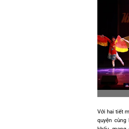
Với hai tiết 
quyện cùng 
khấu, mang 