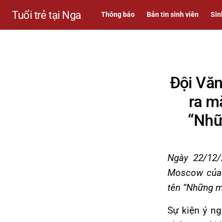
Tuổi trẻ tại Nga
Thông báo
Bản tin sinh viên
Sin
Đội Văn
ra m
“Nhữ
Ngày 22/12
Moscow của L
tên “Những m
Sự kiện ý ng