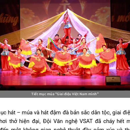
Tiết mục múa “Giai điệu Việt Nam mình”
mục hát – múa và hát đậm đà bản sắc dân tộc, giai đi
hơi thở hiện đại, Đội Văn nghệ VSAT đã cháy hết m
đến một không gian nghệ thuật đầy cảm xúc và th