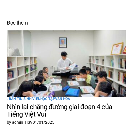
Đọc thêm
Email của b
đánh dấu
*
Comment
Your Nam
BẢN TIN SINH VIÊN
HỌC TẬP
VĂN HÓA
Lưu tên 
trong tr
Nhìn lại chặng đường giai đoạn 4 của
luận kế 
Tiếng Việt Vui
by
admin_HSV
01/01/2025
Submit 