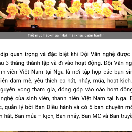
Tiết mục hát-múa “Hát mãi khúc quân hành”
dịp quan trọng và đặc biệt khi Đội Văn nghệ được
au 3 tháng thành lập và đi vào hoạt động. Đội Văn n
nh viên Việt Nam tại Nga là nơi tập hợp các bạn si
niên đam mê, yêu thích ca hát, nhảy, múa, hoạt kịc
 nguyện vọng tham gia, đóng góp vào các hoạt động
nghệ của sinh viên, thanh niên Việt Nam tại Nga.
, quản lý bởi Ban Điều hành và có 5 ban chuyên m
 hát, Ban múa – kịch, Ban nhảy, Ban MC và Ban truy