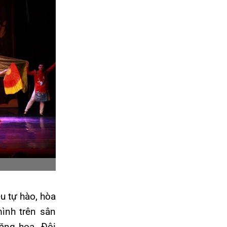
ệu tự hào, hòa
ình trên sân
ăng hoa. Đội