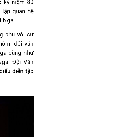
p kỷ niệm 80
 lập quan hệ
i Nga.
g phu với sự
hóm, đội văn
Nga cũng như
Nga. Đội Văn
biểu diễn tập