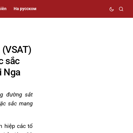
niên
На русском
a (VSAT)
c sắc
i Nga
ng đường sắt
 đặc sắc mang
n hiệp các tổ