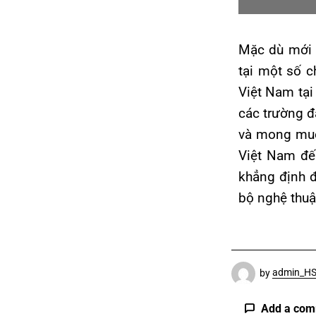
Mặc dù mới 
tại một số c
Việt Nam tại
các trường đ
và mong muốn
Việt Nam đế
khẳng định đ
bộ nghệ thuật
by
admin_H
Add a co