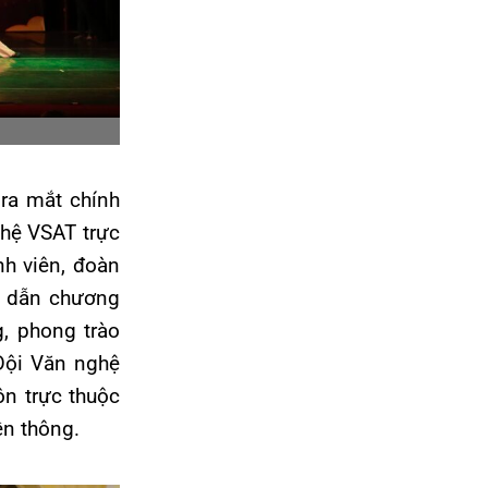
 ra mắt chính
ghệ VSAT trực
nh viên, đoàn
h, dẫn chương
, phong trào
 Đội Văn nghệ
ôn trực thuộc
ền thông.