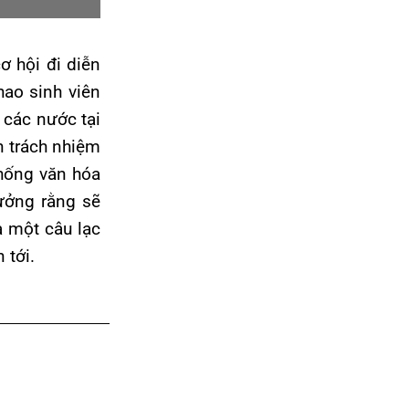
 hội đi diễn
hao sinh viên
 các nước tại
n trách nhiệm
thống văn hóa
ưởng rằng sẽ
a một câu lạc
 tới.