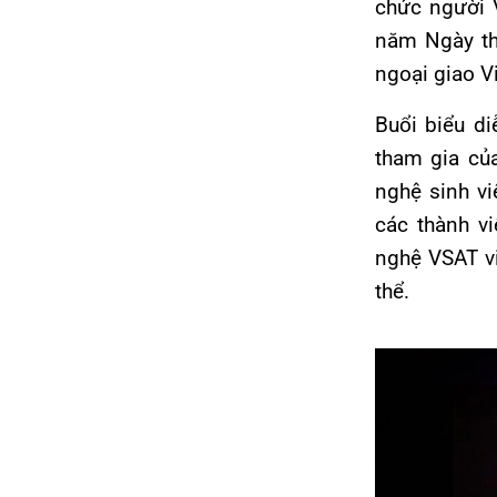
chức người 
năm Ngày th
ngoại giao V
Buổi biểu d
tham gia củ
nghệ sinh v
các thành v
nghệ VSAT vi
thể.