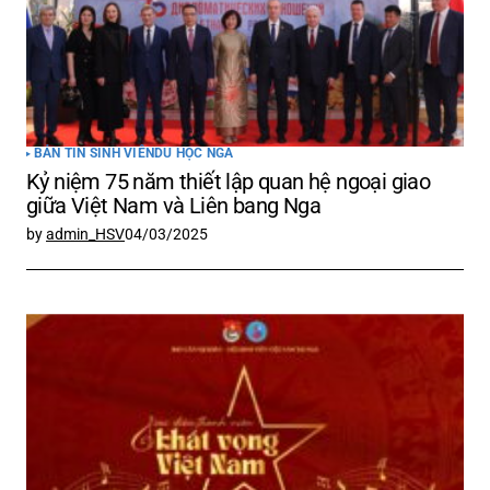
BẢN TIN SINH VIÊN
DU HỌC NGA
Kỷ niệm 75 năm thiết lập quan hệ ngoại giao
giữa Việt Nam và Liên bang Nga
by
admin_HSV
04/03/2025