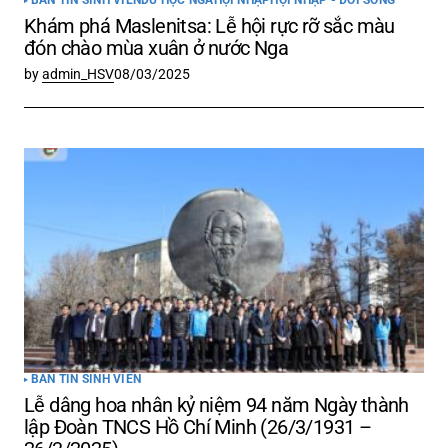
BẢN TIN SINH VIÊN
DU HỌC NGA
HỘI NHẬP
HỘI NHẬP - ĐỜI SỐNG
Khám phá Maslenitsa: Lễ hội rực rỡ sắc màu
đón chào mùa xuân ở nước Nga
by
admin_HSV
08/03/2025
BẢN TIN SINH VIÊN
Lễ dâng hoa nhân kỷ niệm 94 năm Ngày thành
lập Đoàn TNCS Hồ Chí Minh (26/3/1931 –