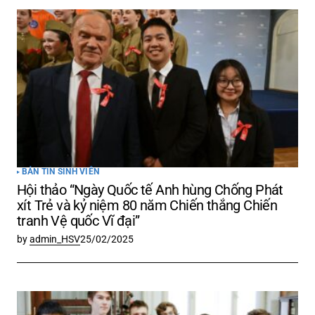
Email của bạn sẽ không được hiển thị công
khai.
Các trường bắt buộc được đánh dấu
*
Comment
*
Your Name
*
BẢN TIN SINH VIÊN
Hội thảo “Ngày Quốc tế Anh hùng Chống Phát
Your E-mail
*
xít Trẻ và kỷ niệm 80 năm Chiến thắng Chiến
tranh Vệ quốc Vĩ đại”
by
admin_HSV
25/02/2025
Lưu tên của tôi, email, và trang web trong
trình duyệt này cho lần bình luận kế tiếp của
tôi.
Submit Comment