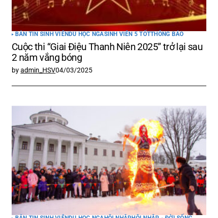
BẢN TIN SINH VIÊN
DU HỌC NGA
SINH VIÊN 5 TỐT
THÔNG BÁO
Cuộc thi “Giai Điệu Thanh Niên 2025” trở lại sau
2 năm vắng bóng
by
admin_HSV
04/03/2025