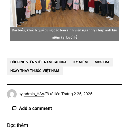
Đại biểu, khách quý cùng các bạn sinh viên ngành y chụp ảnh lưu
niệm tại buổi lễ
HỘI SINH VIÊN VIỆT NAM TẠI NGA
KỶ NIỆM
MOSKVA
NGÀY THẦY THUỐC VIỆT NAM
by
admin_HSV
đã tải lên
Tháng 2 25, 2025
Add a comment
Đọc thêm