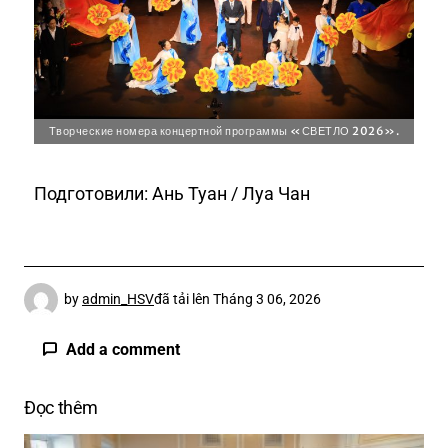
Творческие номера концертной программы «СВЕТЛО 2026».
Подготовили: Ань Туан / Луа Чан
by
admin_HSV
đã tải lên
Tháng 3 06, 2026
Add a comment
Đọc thêm
Email của bạn sẽ không được hiển thị công