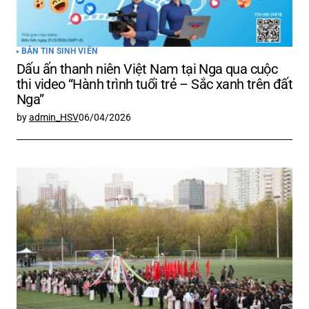
BẢN TIN SINH VIÊN
Dấu ấn thanh niên Việt Nam tại Nga qua cuộc
thi video “Hành trình tuổi trẻ – Sắc xanh trên đất
Nga”
by
admin_HSV
06/04/2026