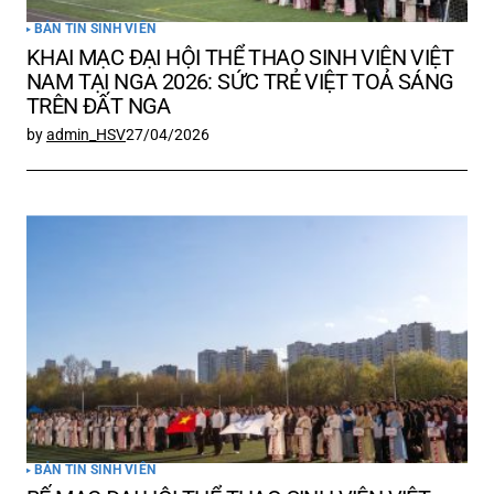
BẢN TIN SINH VIÊN
KHAI MẠC ĐẠI HỘI THỂ THAO SINH VIÊN VIỆT
NAM TẠI NGA 2026: SỨC TRẺ VIỆT TOẢ SÁNG
TRÊN ĐẤT NGA
by
admin_HSV
27/04/2026
BẢN TIN SINH VIÊN