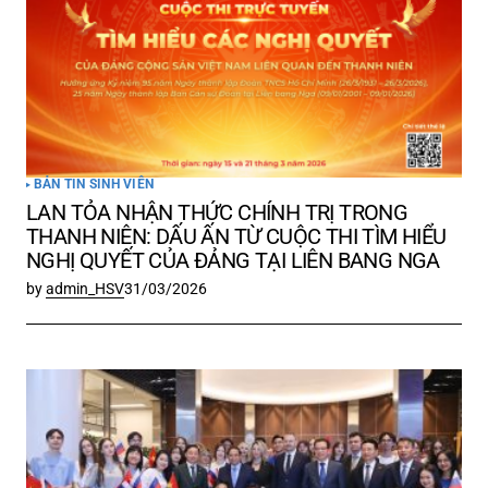
BẢN TIN SINH VIÊN
LAN TỎA NHẬN THỨC CHÍNH TRỊ TRONG
THANH NIÊN: DẤU ẤN TỪ CUỘC THI TÌM HIỂU
NGHỊ QUYẾT CỦA ĐẢNG TẠI LIÊN BANG NGA
by
admin_HSV
31/03/2026