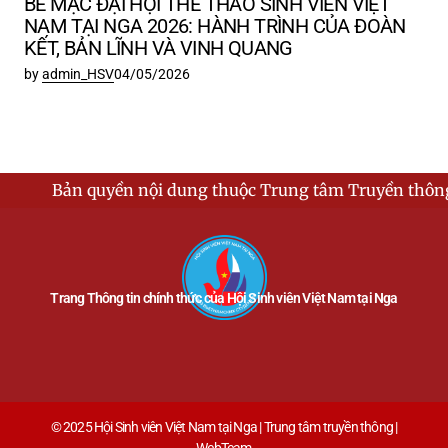
BẾ MẠC ĐẠI HỘI THỂ THAO SINH VIÊN VIỆT
NAM TẠI NGA 2026: HÀNH TRÌNH CỦA ĐOÀN
KẾT, BẢN LĨNH VÀ VINH QUANG
by
admin_HSV
04/05/2026
yền nội dung thuộc Trung tâm Truyền thông - Hội Sinh vi
Trang Thông tin chính thức của Hội Sinh viên Việt Nam tại Nga
© 2025 Hội Sinh viên Việt Nam tại Nga | Trung tâm truyền thông |