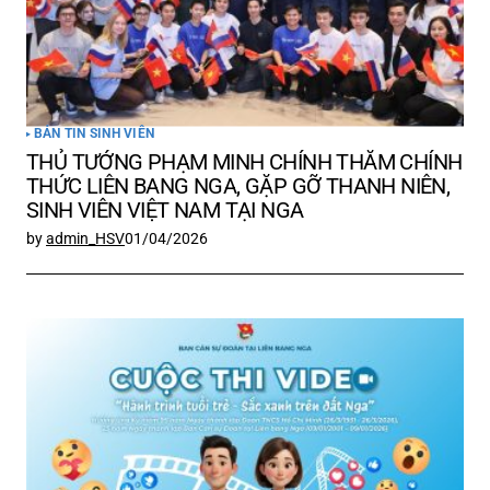
BẢN TIN SINH VIÊN
THỦ TƯỚNG PHẠM MINH CHÍNH THĂM CHÍNH
THỨC LIÊN BANG NGA, GẶP GỠ THANH NIÊN,
SINH VIÊN VIỆT NAM TẠI NGA
by
admin_HSV
01/04/2026